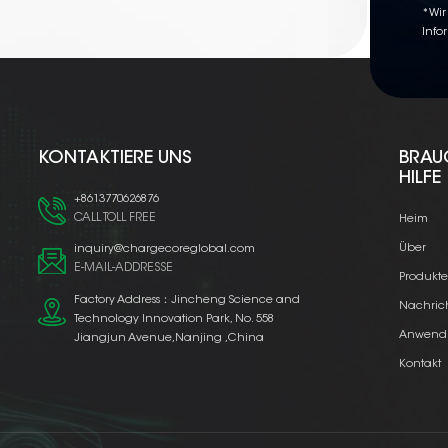
*Wir
Info
KONTAKTIERE UNS
BRAU
HILFE
+8613770626876
CALL TOLL FREE
Heim
Über
inquiry@chargecoreglobal.com
E-MAIL-ADDRESSE
Produkt
Factory Address：Jincheng Science and
Nachric
Technology Innovation Park, No. 558
Anwend
Jiangjun Avenue,Nanjing ,China
Kontakt