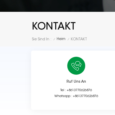
KONTAKT
Heim
Sie Sind In :
KONTAKT
/
/
Ruf Uns An
Tel :
+8613770626876
Whatsapp :
+8613770626876