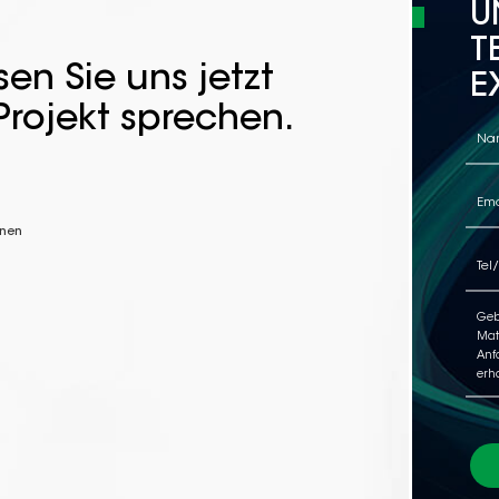
U
T
en Sie uns jetzt
E
Projekt sprechen.
nnen