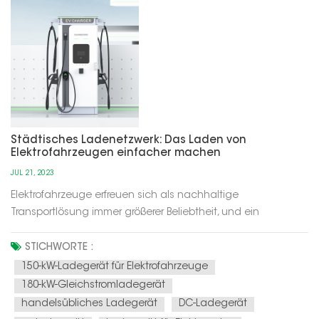
Städtisches Ladenetzwerk: Das Laden von
Elektrofahrzeugen einfacher machen
JUL 21, 2023
Elektrofahrzeuge erfreuen sich als nachhaltige
Transportlösung immer größerer Beliebtheit, und ein
zuverlässiges städtisches Ladenetz ist für ihre weitverbreitete
Verbreitung von entscheidender Bedeutung. Mit unserem
STICHWORTE :
Urban Charging Network wird das Laden Ihres
150-kW-Ladegerät für Elektrofahrzeuge
Elektrofahrzeugs mühelos und bequem. Ve...
180-kW-Gleichstromladegerät
handelsübliches Ladegerät
DC-Ladegerät