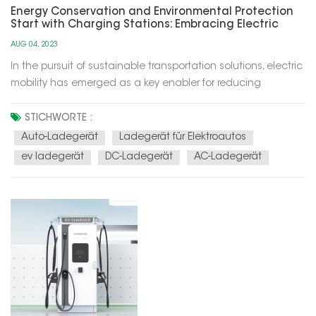
Energy Conservation and Environmental Protection
Start with Charging Stations: Embracing Electric
Mobility
AUG 04, 2023
In the pursuit of sustainable transportation solutions, electric
mobility has emerged as a key enabler for reducing
greenhouse gas emissions and promoting energy
conservation. At the heart of this eco-friendly revolution are
STICHWORTE :
electric vehicles (EVs), powered by electricity instead of fossil
Auto-Ladegerät
Ladegerät für Elektroautos
fuels. Th...
ev ladegerät
DC-Ladegerät
AC-Ladegerät