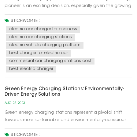
pioneer is an exciting decision, especially given the growing
trend of electric mobility in the future. The development of
this industry has become part of the development of
STICHWORTE :
sustainable and renewable energy sources, while also
electric car charger for business
helping to red...
electric car charging stations
electric vehicle charging platform
best charger for electric car
commercial car charging stations cost
best electric charger
Green Energy Charging Stations: Environmentally-
Driven Energy Solutions
AUG 25, 2023
Green energy charging stations represent a pivotal shift
towards more sustainable and environmentally-conscious
energy solutions for our modern world. These charging
stations utilize renewable energy sources, such as solar and
STICHWORTE :