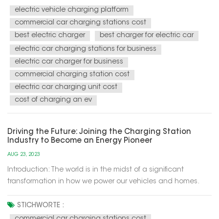
wind power, to recharge electric vehicles (EVs) and provide
electric vehicle charging platform
electricity f...
commercial car charging stations cost
best electric charger
best charger for electric car
electric car charging stations for business
electric car charger for business
commercial charging station cost
electric car charging unit cost
cost of charging an ev
Driving the Future: Joining the Charging Station
Industry to Become an Energy Pioneer
AUG 23, 2023
Introduction: The world is in the midst of a significant
transformation in how we power our vehicles and homes.
Electric vehicles (EVs) are becoming increasingly popular,
and the demand for charging infrastructure is soaring. This
STICHWORTE :
presents a unique opportunity for individuals and
commercial car charging stations cost