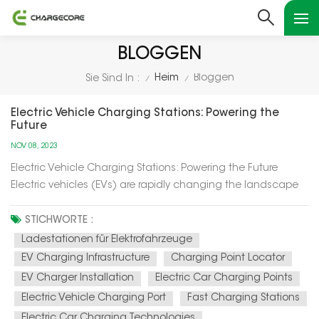
BLOGGEN
Heim
Bloggen
Sie Sind In :
/
/
Electric Vehicle Charging Stations: Powering the
Future
NOV 08, 2023
Electric Vehicle Charging Stations: Powering the Future
Electric vehicles (EVs) are rapidly changing the landscape
of transportation, and at the heart of this transformation are
electric vehicle charging stations. In this article, we'll explore
STICHWORTE :
how these charging stations are not only powering up el...
Ladestationen für Elektrofahrzeuge
EV Charging Infrastructure
Charging Point Locator
EV Charger Installation
Electric Car Charging Points
Electric Vehicle Charging Port
Fast Charging Stations
Electric Car Charging Technologies