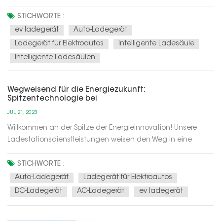
zuverlässige Ladedienste für Elektrofahrzeuge bietet und
das Ladeerlebnis durch intelligente Technologie optimieren
STICHWORTE :
kann, um die Energieeffizienz zu verbessern. Im Folgenden
ev ladegerät
Auto-Ladegerät
sind einige der Haupt...
Ladegerät für Elektroautos
Intelligente Ladesäule
Intelligente Ladesäulen
Wegweisend für die Energiezukunft:
Spitzentechnologie bei
Ladestationsdienstleistungen
JUL 21, 2023
Willkommen an der Spitze der Energieinnovation! Unsere
Ladestationsdienstleistungen weisen den Weg in eine
nachhaltige und effiziente Energiezukunft. Mit modernster
Technologie definieren wir das Ladeerlebnis für
STICHWORTE :
Elektrofahrzeuge neu und ermöglichen Ihnen ein sicheres
Auto-Ladegerät
Ladegerät für Elektroautos
Fahren und einen positiven Einf...
DC-Ladegerät
AC-Ladegerät
ev ladegerät