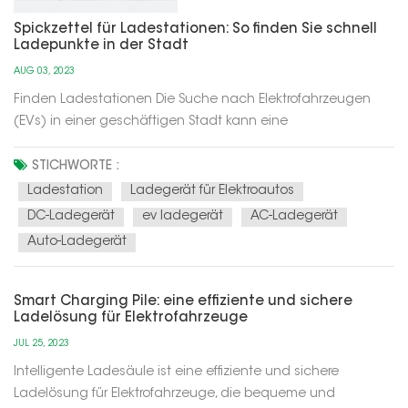
Spickzettel für Ladestationen: So finden Sie schnell
Ladepunkte in der Stadt
AUG 03, 2023
Finden Ladestationen Die Suche nach Elektrofahrzeugen
(EVs) in einer geschäftigen Stadt kann eine
Herausforderung sein, aber mit den richtigen Tipps und Tricks
wird es viel einfacher. Dieser Spickzettel zeigt Ihnen, wie Sie
STICHWORTE :
schnell Ladestationen finden und so ein reibungsloses und
Ladestation
Ladegerät für Elektroautos
problemloses Lade...
DC-Ladegerät
ev ladegerät
AC-Ladegerät
Auto-Ladegerät
Smart Charging Pile: eine effiziente und sichere
Ladelösung für Elektrofahrzeuge
JUL 25, 2023
Intelligente Ladesäule ist eine effiziente und sichere
Ladelösung für Elektrofahrzeuge, die bequeme und