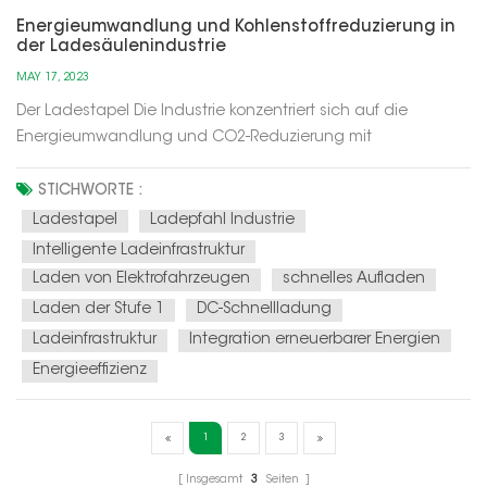
Energieumwandlung und Kohlenstoffreduzierung in
der Ladesäulenindustrie
MAY 17, 2023
Der Ladestapel Die Industrie konzentriert sich auf die
Energieumwandlung und CO2-Reduzierung mit
verschiedenen Mitteln: Integration erneuerbarer Energien:
Ladesäulen werden zunehmend mit erneuerbaren
STICHWORTE :
Energiequellen wie Sonne und Wind betrieben. Diese
Ladestapel
Ladepfahl Industrie
Integration verringert die Abhängigkeit von...
Intelligente Ladeinfrastruktur
Laden von Elektrofahrzeugen
schnelles Aufladen
Laden der Stufe 1
DC-Schnellladung
Ladeinfrastruktur
Integration erneuerbarer Energien
Energieeffizienz
1
2
3
Insgesamt
3
Seiten