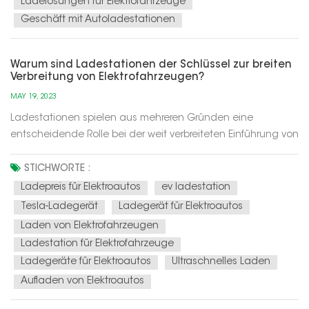
Ladelösungen für Elektrofahrzeuge
Geschäft mit Autoladestationen
Warum sind Ladestationen der Schlüssel zur breiten
Verbreitung von Elektrofahrzeugen?
MAY 19, 2023
Ladestationen spielen aus mehreren Gründen eine
entscheidende Rolle bei der weit verbreiteten Einführung von
Elektrofahrzeugen (EVs):Ladestationen spielen aus
mehreren Gründen eine entscheidende Rolle bei der weit
STICHWORTE :
verbreiteten Einführung von Elektrofahrzeugen
Ladepreis für Elektroautos
ev ladestation
(EVs): Linderung der Reichweitenan...
Tesla-Ladegerät
Ladegerät für Elektroautos
Laden von Elektrofahrzeugen
Ladestation für Elektrofahrzeuge
Ladegeräte für Elektroautos
Ultraschnelles Laden
Aufladen von Elektroautos