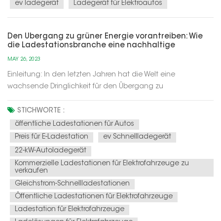
ev ladegerät
Ladegerät für Elektroautos
Den Übergang zu grüner Energie vorantreiben: Wie
die Ladestationsbranche eine nachhaltige
Entwicklung vorantreibt
MAY 26, 2023
Einleitung: In den letzten Jahren hat die Welt eine
wachsende Dringlichkeit für den Übergang zu
umweltfreundlicheren und nachhaltigeren Energiequellen
erlebt. Ein entscheidender Aspekt dieses Übergangs ist die
STICHWORTE :
Einführung von Elektrofahrzeugen (EVs) als Ersatz für
öffentliche Ladestationen für Autos
herkömmliche, mit fossilen Brennstof...
Preis für E-Ladestation
ev Schnellladegerät
22-kW-Autoladegerät
Kommerzielle Ladestationen für Elektrofahrzeuge zu
verkaufen
Gleichstrom-Schnellladestationen
Öffentliche Ladestationen für Elektrofahrzeuge
Ladestation für Elektrofahrzeuge