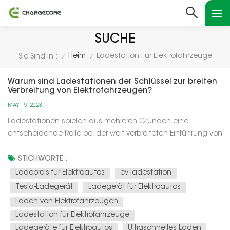
SUCHE
Heim
Ladestation Für Elektrofahrzeuge
Sie Sind In :
/
/
Warum sind Ladestationen der Schlüssel zur breiten
Verbreitung von Elektrofahrzeugen?
MAY 19, 2023
Ladestationen spielen aus mehreren Gründen eine
entscheidende Rolle bei der weit verbreiteten Einführung von
Elektrofahrzeugen (EVs):Ladestationen spielen aus
mehreren Gründen eine entscheidende Rolle bei der weit
STICHWORTE :
verbreiteten Einführung von Elektrofahrzeugen
Ladepreis für Elektroautos
ev ladestation
(EVs): Linderung der Reichweitenan...
Tesla-Ladegerät
Ladegerät für Elektroautos
Laden von Elektrofahrzeugen
Ladestation für Elektrofahrzeuge
Ladegeräte für Elektroautos
Ultraschnelles Laden