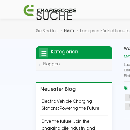
SUCHE
Heim
Sie Sind In :
Ladepreis Für Elektroauto
/
/
Wa
Kategorien
MAY
Bloggen
Lad
Ele
Ein
Neuester Blog
Electric Vehicle Charging
Stations: Powering the Future
Drive the future: Join the
charging pile industry and