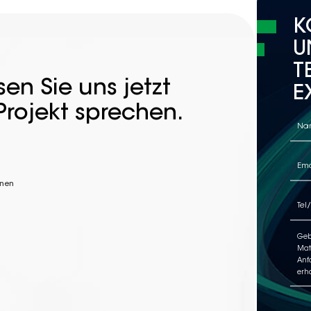
K
U
T
en Sie uns jetzt
E
Projekt sprechen.
nnen