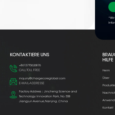
*Wir
Info
KONTAKTIERE UNS
BRAU
HILFE
+8613770626876
CALL TOLL FREE
Heim
Über
inquiry@chargecoreglobal.com
E-MAIL-ADDRESSE
Produkt
Factory Address：Jincheng Science and
Nachric
Technology Innovation Park, No. 558
Anwend
Jiangjun Avenue,Nanjing ,China
Kontakt