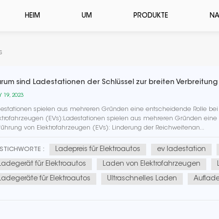
HEIM
UM
PRODUKTE
NA
s
rum sind Ladestationen der Schlüssel zur breiten Verbreitun
 19, 2023
estationen spielen aus mehreren Gründen eine entscheidende Rolle bei 
ktrofahrzeugen (EVs):Ladestationen spielen aus mehreren Gründen eine e
führung von Elektrofahrzeugen (EVs): Linderung der Reichweitenan...
Ladepreis für Elektroautos
ev ladestation
STICHWORTE :
Ladegerät für Elektroautos
Laden von Elektrofahrzeugen
Ladegeräte für Elektroautos
Ultraschnelles Laden
Auflade