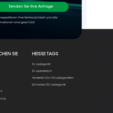
Senden Sie Ihre Anfrage
 respektieren Ihre Vertraulichkeit und alle
rmationen sind geschützt.
CHEN SIE
HEISSE TAGS
Ev Ladegerät
Ev Ladestation
Hersteller Von EV-Ladegeräten
e
Schnelles DC-Ladegerät
ht
ung