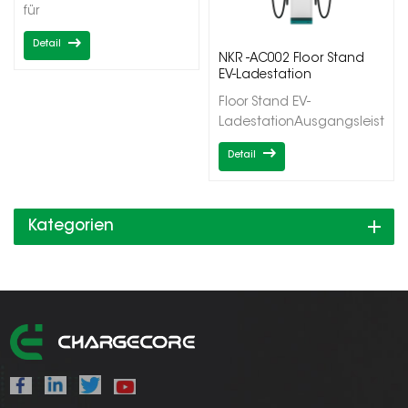
für
ElektrofahrzeugeAusgangsleistung
Detail
60-
NKR -AC002 Floor Stand
220kWDoppelte/dreifache
EV-Ladestation
AusgängeCCS1/CCS2/CHAdeMO
Floor Stand EV-
LadestationAusgangsleistun
2*7/22/43kWEinzel-/Doppela
Detail
Kategorien