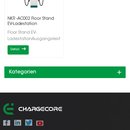
NKR -AC002 Floor Stand
EV-Ladestation
Floor Stand EV-
LadestationAusgangsleistung
2*7/22/43kWEinzel-/DoppelausgängeTyp1/Typ2OCPP1.6J/D
Detail
Kategorien