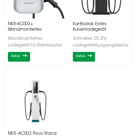
NKR-AC003+
Kar-Badak Erstes
Wandmontiertes
Kurvenladegerät
Ladegerät für Elektroautos
Wandmontiertes
Schnelles DC-EV-
mit einem Ausgang
Ladegerät für Elektroautos
LadegerätAusgangsleistung
mit einem
20/40kWEinzel-/Doppelaus
Detail
Detail
AusgangAusgangsleistung
7/11/22kWEinzelner
AusgangTyp1/Typ2OCPP1.6J/DLB
NKR -AC002 Floor Stand