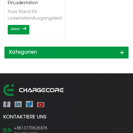
EV-Ladestation
Floor Stand EV-
LadestationAusgangsleistung
2*7/22/43kWEinzel-/DoppelausgängeTyp1/Typ2OCPP1.6J/D
Detail
Kategorien
KONTAKTIERE UNS
+8613770626876