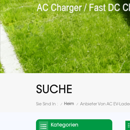
SUCHE
Heim
Sie Sind In :
Anbieter Von AC EV-Lad
/
/
Kategorien