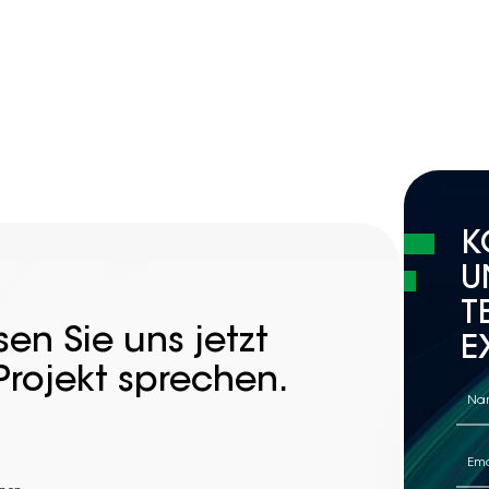
K
U
T
en Sie uns jetzt
E
Projekt sprechen.