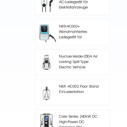
AC-Ladegerät für
Elektrofahrzeuge
NKR-AC003+
Wandmontiertes
Ladegerät für
Elektroautos mit einem
Ausgang
Nuclue-Verde-250A Air
cooling Split Type
Electric Vehicle
Charging Station
NKR -AC002 Floor Stand
EV-Ladestation
Core Series 240kW DC
High-Power DC