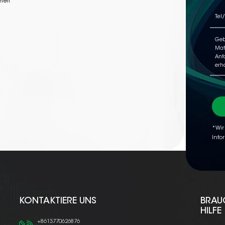
nnen
*Wir
Info
KONTAKTIERE UNS
BRAU
HILFE
+8613770626876