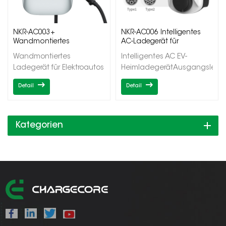
NKR-AC003+
NKR-AC006 Intelligentes
Wandmontiertes
AC-Ladegerät für
Ladegerät für Elektroautos
Elektrofahrzeuge
Wandmontiertes
Intelligentes AC EV-
mit einem Ausgang
Ladegerät für Elektroautos
HeimladegerätAusgangsleist
mit einem
7/11/22kWEinzelner
Detail
Detail
AusgangAusgangsleistung
AusgangTyp1/Typ2OCPP1.6J/
7/11/22kWEinzelner
Steuerung/Laden nach
AusgangTyp1/Typ2OCPP1.6J/DLB
Zeitplan/Dynamischer
Lastausgleich zu Hause
Kategorien