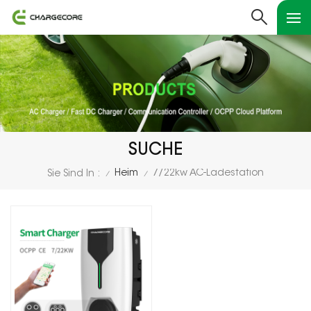
SUCHE
Heim
7/22kw AC-Ladestation
Sie Sind In :
/
/