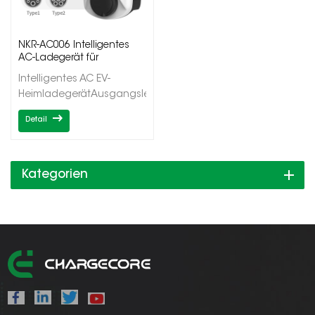
NKR-AC006 Intelligentes
AC-Ladegerät für
Elektrofahrzeuge
Intelligentes AC EV-
HeimladegerätAusgangsleistung
7/11/22kWEinzelner
Detail
AusgangTyp1/Typ2OCPP1.6J/App-
Steuerung/Laden nach
Zeitplan/Dynamischer
Lastausgleich zu Hause
Kategorien