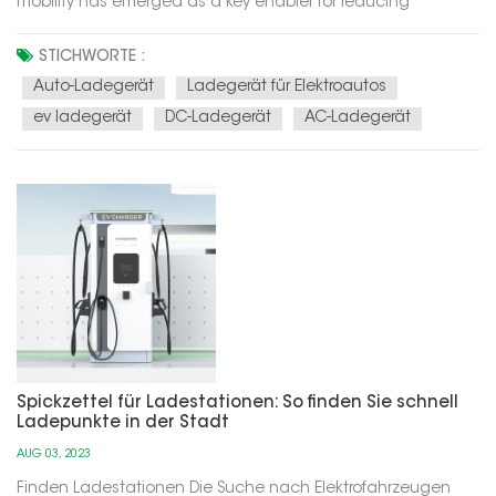
mobility has emerged as a key enabler for reducing
greenhouse gas emissions and promoting energy
conservation. At the heart of this eco-friendly revolution are
STICHWORTE :
electric vehicles (EVs), powered by electricity instead of fossil
Auto-Ladegerät
Ladegerät für Elektroautos
fuels. Th...
ev ladegerät
DC-Ladegerät
AC-Ladegerät
Spickzettel für Ladestationen: So finden Sie schnell
Ladepunkte in der Stadt
AUG 03, 2023
Finden Ladestationen Die Suche nach Elektrofahrzeugen