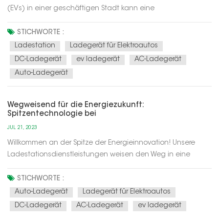
(EVs) in einer geschäftigen Stadt kann eine
Herausforderung sein, aber mit den richtigen Tipps und Tricks
wird es viel einfacher. Dieser Spickzettel zeigt Ihnen, wie Sie
STICHWORTE :
schnell Ladestationen finden und so ein reibungsloses und
Ladestation
Ladegerät für Elektroautos
problemloses Lade...
DC-Ladegerät
ev ladegerät
AC-Ladegerät
Auto-Ladegerät
Wegweisend für die Energiezukunft:
Spitzentechnologie bei
Ladestationsdienstleistungen
JUL 21, 2023
Willkommen an der Spitze der Energieinnovation! Unsere
Ladestationsdienstleistungen weisen den Weg in eine
nachhaltige und effiziente Energiezukunft. Mit modernster
Technologie definieren wir das Ladeerlebnis für
STICHWORTE :
Elektrofahrzeuge neu und ermöglichen Ihnen ein sicheres
Auto-Ladegerät
Ladegerät für Elektroautos
Fahren und einen positiven Einf...
DC-Ladegerät
AC-Ladegerät
ev ladegerät