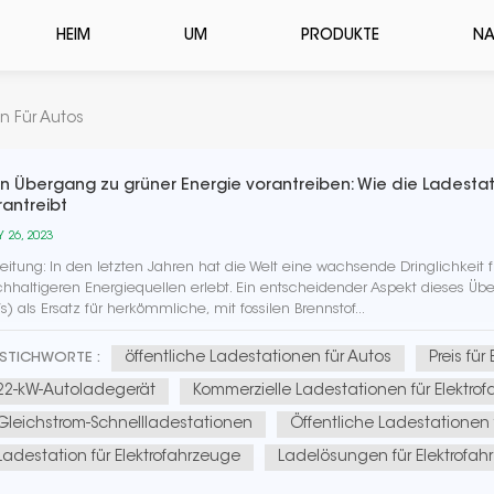
HEIM
UM
PRODUKTE
NA
n Für Autos
n Übergang zu grüner Energie vorantreiben: Wie die Ladesta
rantreibt
 26, 2023
leitung: In den letzten Jahren hat die Welt eine wachsende Dringlichkei
hhaltigeren Energiequellen erlebt. Ein entscheidender Aspekt dieses Übe
s) als Ersatz für herkömmliche, mit fossilen Brennstof...
öffentliche Ladestationen für Autos
Preis für
STICHWORTE :
22-kW-Autoladegerät
Kommerzielle Ladestationen für Elektro
Gleichstrom-Schnellladestationen
Öffentliche Ladestationen 
Ladestation für Elektrofahrzeuge
Ladelösungen für Elektrofah