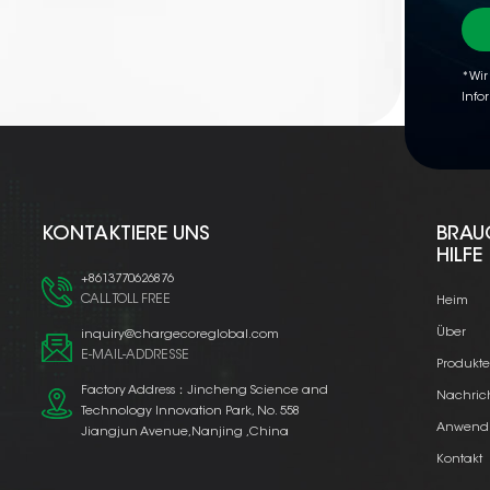
*Wir
Info
KONTAKTIERE UNS
BRAU
HILFE
+8613770626876
CALL TOLL FREE
Heim
Über
inquiry@chargecoreglobal.com
E-MAIL-ADDRESSE
Produkt
Factory Address：Jincheng Science and
Nachric
Technology Innovation Park, No. 558
Anwend
Jiangjun Avenue,Nanjing ,China
Kontakt