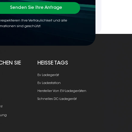
Senden Sie Ihre Anfrage
 respektieren Ihre Vertraulichkeit und alle
rmationen sind geschützt.
CHEN SIE
HEISSE TAGS
Ev Ladegerät
Ev Ladestation
Hersteller Von EV-Ladegeräten
e
Schnelles DC-Ladegerät
ht
ung