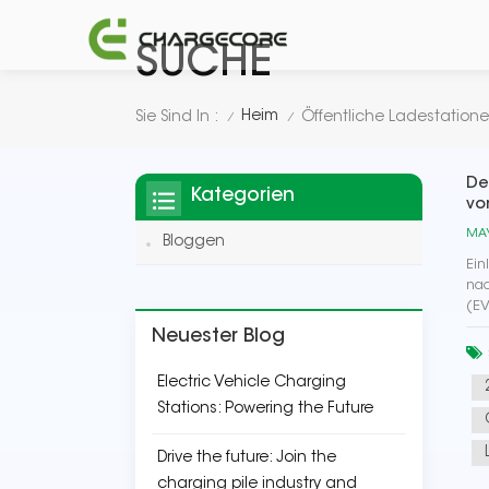
SUCHE
Heim
Sie Sind In :
Öffentliche Ladestatione
/
/
De
Kategorien
vo
MAY
Bloggen
Ein
nac
(EV
Neuester Blog
Electric Vehicle Charging
Stations: Powering the Future
Drive the future: Join the
charging pile industry and