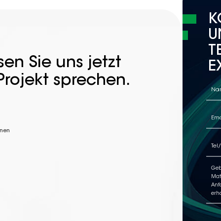
K
U
T
en Sie uns jetzt
E
Projekt sprechen.
nnen