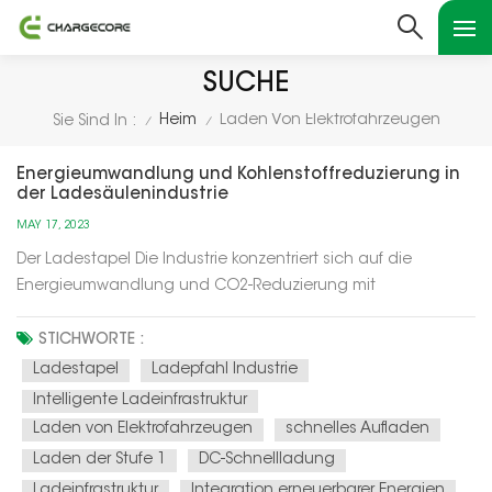
SUCHE
Heim
Laden Von Elektrofahrzeugen
Sie Sind In :
/
/
Energieumwandlung und Kohlenstoffreduzierung in
der Ladesäulenindustrie
MAY 17, 2023
Der Ladestapel Die Industrie konzentriert sich auf die
Energieumwandlung und CO2-Reduzierung mit
verschiedenen Mitteln: Integration erneuerbarer Energien:
Ladesäulen werden zunehmend mit erneuerbaren
STICHWORTE :
Energiequellen wie Sonne und Wind betrieben. Diese
Ladestapel
Ladepfahl Industrie
Integration verringert die Abhängigkeit von...
Intelligente Ladeinfrastruktur
Laden von Elektrofahrzeugen
schnelles Aufladen
Laden der Stufe 1
DC-Schnellladung
Ladeinfrastruktur
Integration erneuerbarer Energien