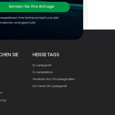
Senden Sie Ihre Anfrage
 respektieren Ihre Vertraulichkeit und alle
rmationen sind geschützt.
CHEN SIE
HEISSE TAGS
Ev Ladegerät
Ev Ladestation
Hersteller Von EV-Ladegeräten
e
Schnelles DC-Ladegerät
ht
ung