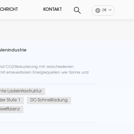
CHRICHT
KONTAKT
DE
lenindustrie
 und CO2-Reduzierung mit verschiedenen
 mit erneuerbaren Energiequellen wie Sonne und
ente Ladeinfrastruktur
er Stufe 1
DC-Schnellladung
ieeffizienz