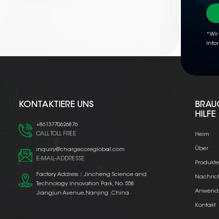
*Wir
Info
KONTAKTIERE UNS
BRAU
HILFE
+8613770626876
CALL TOLL FREE
Heim
Über
inquiry@chargecoreglobal.com
E-MAIL-ADDRESSE
Produkt
Factory Address：Jincheng Science and
Nachric
Technology Innovation Park, No. 558
Anwend
Jiangjun Avenue,Nanjing ,China
Kontakt