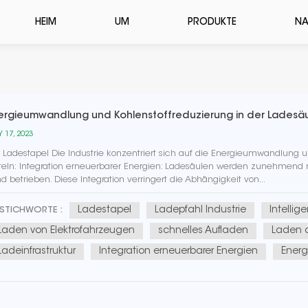
HEIM
UM
PRODUKTE
NA
ergieumwandlung und Kohlenstoffreduzierung in der Ladesäu
 17, 2023
 Ladestapel Die Industrie konzentriert sich auf die Energieumwandlung
teln: Integration erneuerbarer Energien: Ladesäulen werden zunehmend
d betrieben. Diese Integration verringert die Abhängigkeit von...
Ladestapel
Ladepfahl Industrie
Intellig
STICHWORTE :
Laden von Elektrofahrzeugen
schnelles Aufladen
Laden d
Ladeinfrastruktur
Integration erneuerbarer Energien
Energ