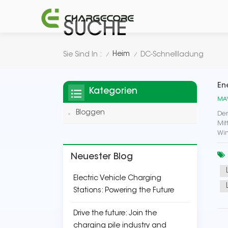
SUCHE
Heim
Sie Sind In :
DC-Schnellladung
/
/
En
Kategorien
MAY
Bloggen
Der
Mit
Win
Neuester Blog
Electric Vehicle Charging
Stations: Powering the Future
Drive the future: Join the
charging pile industry and