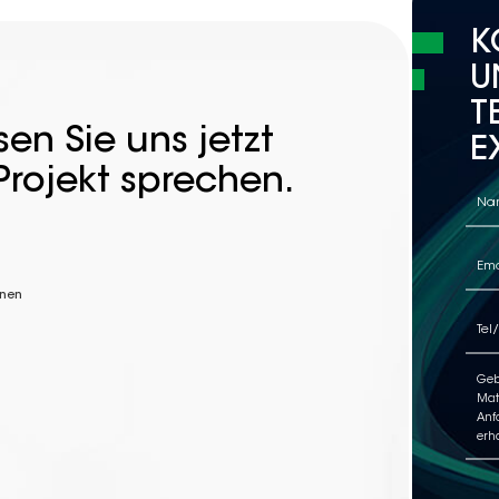
K
U
T
en Sie uns jetzt
E
Projekt sprechen.
nnen