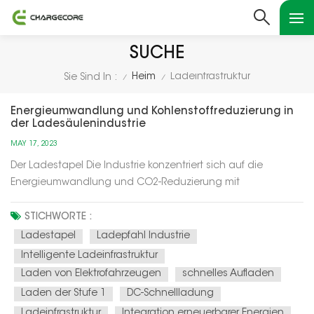
SUCHE
Heim
Ladeinfrastruktur
Sie Sind In :
/
/
Energieumwandlung und Kohlenstoffreduzierung in
der Ladesäulenindustrie
MAY 17, 2023
Der Ladestapel Die Industrie konzentriert sich auf die
Energieumwandlung und CO2-Reduzierung mit
verschiedenen Mitteln: Integration erneuerbarer Energien:
Ladesäulen werden zunehmend mit erneuerbaren
STICHWORTE :
Energiequellen wie Sonne und Wind betrieben. Diese
Ladestapel
Ladepfahl Industrie
Integration verringert die Abhängigkeit von...
Intelligente Ladeinfrastruktur
Laden von Elektrofahrzeugen
schnelles Aufladen
Laden der Stufe 1
DC-Schnellladung
Ladeinfrastruktur
Integration erneuerbarer Energien