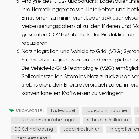
Analyse des CO2-Fußabdrucks: Ladesäulenunt
ihre Herstellungsprozesse, Lieferketten und betr
Emissionen zu minimieren. Lebenszyklusanalysen
Verbesserungspotenzial zu identifizieren un
gesamten CO2-Fußabdruck der Produktion und 
reduzieren.
Netzintegration und Vehicle-to-Grid (V2G)-Syst
Stromnetz integriert werden und ermöglichen so 
Die Vehicle-to-Grid-Technologie (V2G) ermöglich
Spitzenlastzeiten Strom ins Netz zurückzuspeisen
stabilisieren, den Energieverbrauch zu optimier
konventionellen Kraftwerken zu verringern.
Ladestapel
Ladepfahl Industrie
STICHWORTE :
Laden von Elektrofahrzeugen
schnelles Aufladen
DC-Schnellladung
Ladeinfrastruktur
Integration e