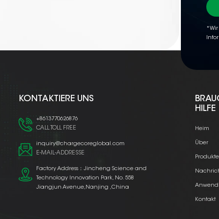
*Wir
Info
KONTAKTIERE UNS
BRAU
HILFE
+8613770626876
CALL TOLL FREE
Heim
Über
inquiry@chargecoreglobal.com
E-MAIL-ADDRESSE
Produkt
Factory Address：Jincheng Science and
Nachric
Technology Innovation Park, No. 558
Anwend
Jiangjun Avenue,Nanjing ,China
Kontakt