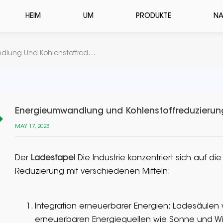
HEIM
UM
PRODUKTE
NA
Energieumwandlung Und Kohlenstoffreduzierung In Der Ladesäulenindustrie
Energieumwandlung und Kohlenstoffreduzierung
MAY 17, 2023
Der
Ladestapel
Die Industrie konzentriert sich auf 
Reduzierung mit verschiedenen Mitteln:
Integration erneuerbarer Energien: Ladesäule
erneuerbaren Energiequellen wie Sonne und Win