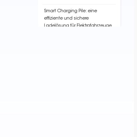
Smart Charging Pile: eine
effiziente und sichere
Ladelösung für Elektrofahrzeuge
Wegweisend für die
Energiezukunft:
Spitzentechnologie bei
Ladestationsdienstleistungen
STICHWORTE
EV Charging Infrastructure
Charging Point Locator
EV Charger Installation