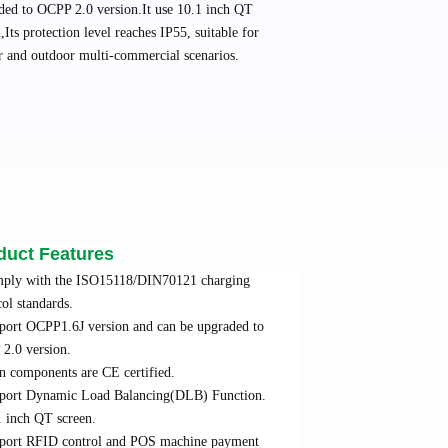
ded to OCPP 2.0 version.It use 10.1 inch QT
,
Its protection level reaches IP55, suitable for
r and outdoor multi-commercial scenarios.
duct Features
ply with the ISO15118/DIN70121 charging
col standards.
port OCPP1.6J version and can be upgraded to
2.0 version.
n components are CE certified.
port Dynamic Load Balancing(DLB) Function.
1 inch QT screen.
port RFID control and POS machine payment