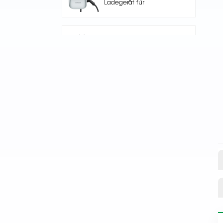
Ladegerät für
Elektroautos mit einem
Ausgang
Nuclue-Verde-250A Air
cooling Split Type
Electric Vehicle
Charging Station
NKR -AC002 Floor Stand
EV-Ladestation
Core Series 240kW DC
High-Power DC
Charging Pile