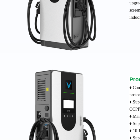
upgra
screen
indoo
Pro
♦.Com
proto
♦.Sup
OCPP 
♦.Mai
♦.Sup
♦.10.
♦.Sup