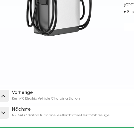
(OPT
♦.Sup
Vorherige
Kern-40 Electric Vehicle Charging Station
Nächste
NKR-ADC Station für schnelle Gleichstrom-Elektrofahrzeuge