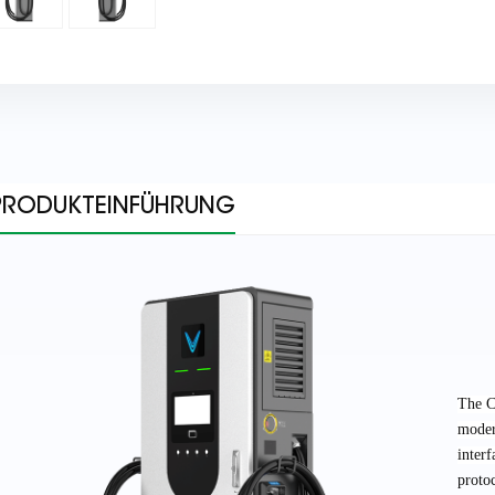
PRODUKTEINFÜHRUNG
The C
moder
inter
proto