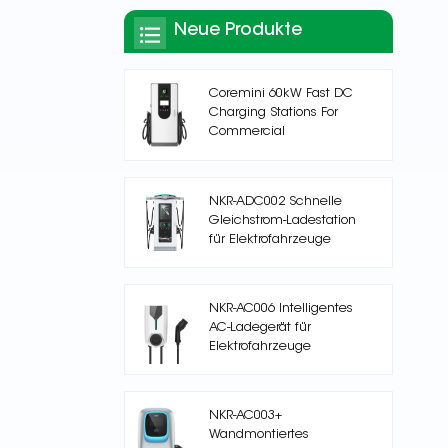
Neue Produkte
Coremini 60kW Fast DC
Charging Stations For
Commercial
NKR-ADC002 Schnelle
Gleichstrom-Ladestation
für Elektrofahrzeuge
NKR-AC006 Intelligentes
AC-Ladegerät für
Elektrofahrzeuge
NKR-AC003+
Wandmontiertes