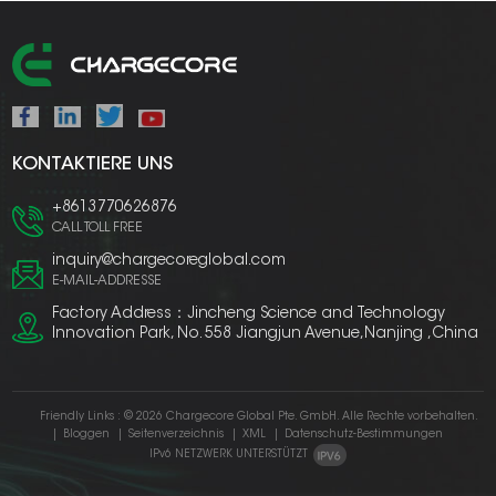
KONTAKTIERE UNS
+8613770626876
CALL TOLL FREE
inquiry@chargecoreglobal.com
E-MAIL-ADDRESSE
Factory Address：Jincheng Science and Technology
Innovation Park, No. 558 Jiangjun Avenue,Nanjing ,China
Friendly Links :
© 2026 Chargecore Global Pte. GmbH. Alle Rechte vorbehalten.
|
Bloggen
|
Seitenverzeichnis
|
XML
|
Datenschutz-Bestimmungen
IPv6 NETZWERK UNTERSTÜTZT