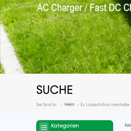
SUCHE
Heim
Sie Sind In :
Ev Ladestation Hersteller
/
/
Kategorien
Kei