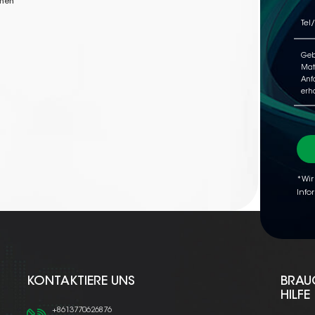
nnen
*Wir
Info
KONTAKTIERE UNS
BRAU
HILFE
+8613770626876