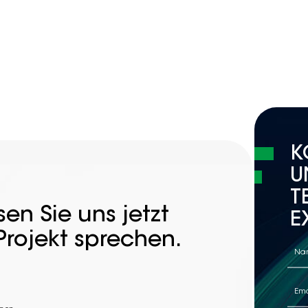
K
U
T
en Sie uns jetzt
E
Projekt sprechen.