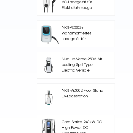
AC-Ladegerät für
Elektrofahrzeuge
NKR-AC003+
Wandmontiertes
Ladegerät für
Elektroautos mit einem
Ausgang
Nuclue-Verde-250A Air
cooling Split Type
Electric Vehicle
Charging Station
NKR -AC002 Floor Stand
EV-Ladestation
Core Series 240kW DC
High-Power DC