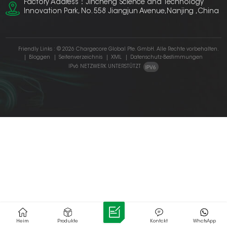
Factory Address：Jincheng Science and Technology
Innovation Park, No. 558 Jiangjun Avenue,Nanjing ,China
Friendly Links :
© 2026 Chargecore Global Pte. GmbH. Alle Rechte vorbehalten.
|
Bloggen
|
Seitenverzeichnis
|
XML
|
Datenschutz-Bestimmungen
IPv6 NETZWERK UNTERSTÜTZT
Heim
Produkte
Kontakt
WhatsApp