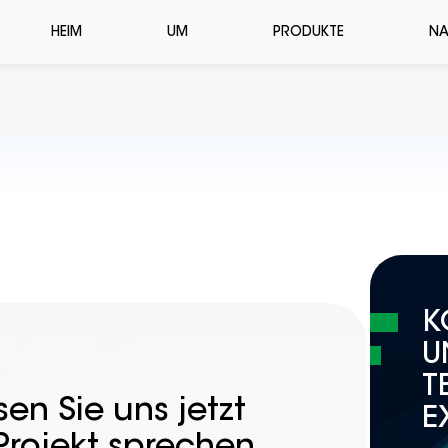
HEIM
UM
PRODUKTE
NA
K
U
T
en Sie uns jetzt
E