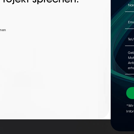
Projekt sprechen.
nnen
*Wir
Info