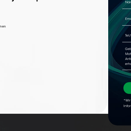
nnen
*Wir
Info