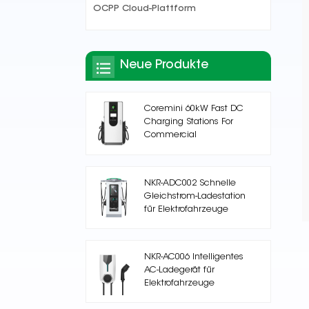
OCPP Cloud-Plattform
Neue Produkte
Coremini 60kW Fast DC
Charging Stations For
Commercial
NKR-ADC002 Schnelle
Gleichstrom-Ladestation
für Elektrofahrzeuge
NKR-AC006 Intelligentes
AC-Ladegerät für
Elektrofahrzeuge