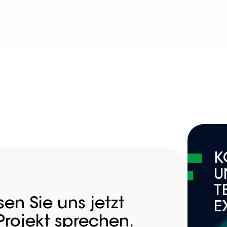
K
U
T
en Sie uns jetzt
E
Projekt sprechen.