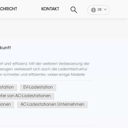
CHRICHT
KONTAKT
DE
ukunft
it und -effizienz: Mit der weiteren Verbesserung der
rzeugen verbessert sich auch die Ladeinfrastruktur.
schneller und effizienter, wobei einige Modelle
ern können...
station
EV-Ladestation
eter von AC-Ladestationen
tionen
AC-Ladestationen Unternehmen