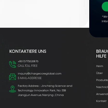
*Wir
Info
KONTAKTIERE UNS
BRAU
HILFE
+8613770626876
CALL TOLL FREE
Heim
Über
inquiry@chargecoreglobal.com
E-MAIL-ADDRESSE
Produkt
Factory Address：Jincheng Science and
Nachric
Technology Innovation Park, No. 558
Anwend
Jiangjun Avenue,Nanjing ,China
Kontakt