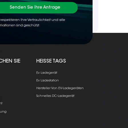
Senden Sie Ihre Anfrage
 respektieren Ihre Vertraulichkeit und alle
rmationen sind geschützt.
CHEN SIE
HEISSE TAGS
Ev Ladegerät
Ev Ladestation
Hersteller Von EV-Ladegeräten
e
Schnelles DC-Ladegerät
ht
ung