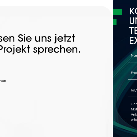
K
U
T
en Sie uns jetzt
E
Projekt sprechen.
nnen