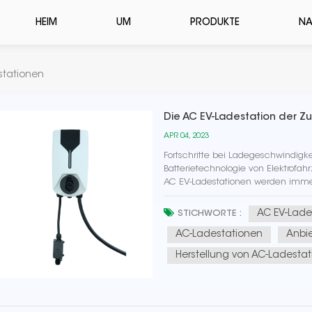
HEIM
UM
PRODUKTE
NA
stationen
Die AC EV-Ladestation der Z
APR 04, 2023
Fortschritte bei Ladegeschwindigke
Batterietechnologie von Elektrofah
AC EV-Ladestationen werden immer 
eine Leistung von bis zu 43 kW lief
AC EV-Lade
STICHWORTE :
AC-Ladestationen
Anbi
Herstellung von AC-Ladesta