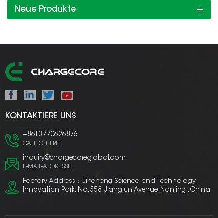
Neue Produkte
KONTAKTIERE UNS
+8613770626876
CALL TOLL FREE
inquiry@chargecoreglobal.com
E-MAIL-ADDRESSE
Factory Address：Jincheng Science and Technology
Innovation Park, No. 558 Jiangjun Avenue,Nanjing ,China