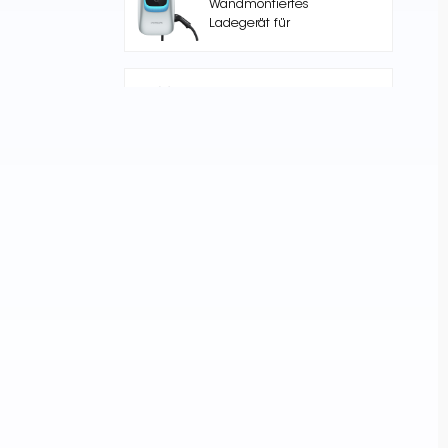
Wandmontiertes
Ladegerät für
Elektroautos mit einem
Ausgang
Nuclue-Verde-250A Air
cooling Split Type
Electric Vehicle
Charging Station
NKR -AC002 Floor Stand
EV-Ladestation
Core Series 240kW DC
High-Power DC
Charging Pile