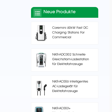
Neue Produkte
Coremini 60kW Fast DC
Charging Stations For
Commercial
NKR-ADC002 Schnelle
Gleichstrom-Ladestation
für Elektrofahrzeuge
NKR-AC006 Intelligentes
AC-Ladegerät für
Elektrofahrzeuge
NKR-AC003+