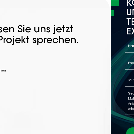
K
U
T
en Sie uns jetzt
E
Projekt sprechen.
nnen