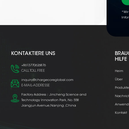
*Wir
Info
KONTAKTIERE UNS
BRAU
HILFE
+8613770626876
CALL TOLL FREE
Heim
Über
inquiry@chargecoreglobal.com
E-MAIL-ADDRESSE
Produkt
Factory Address：Jincheng Science and
Nachric
Technology Innovation Park, No. 558
Anwend
Jiangjun Avenue,Nanjing ,China
Kontakt