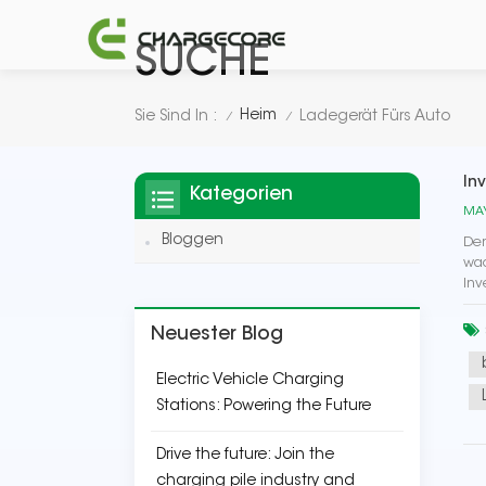
SUCHE
Heim
Sie Sind In :
Ladegerät Fürs Auto
/
/
In
Kategorien
MAY
Bloggen
Der
wac
Inv
Neuester Blog
Electric Vehicle Charging
Stations: Powering the Future
Drive the future: Join the
charging pile industry and