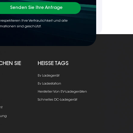
Senden Sie Ihre Anfrage
 respektieren Ihre Vertraulichkeit und alle
rmationen sind geschützt.
CHEN SIE
HEISSE TAGS
Ev Ladegerät
Ev Ladestation
Hersteller Von EV-Ladegeräten
e
Schnelles DC-Ladegerät
ht
ung