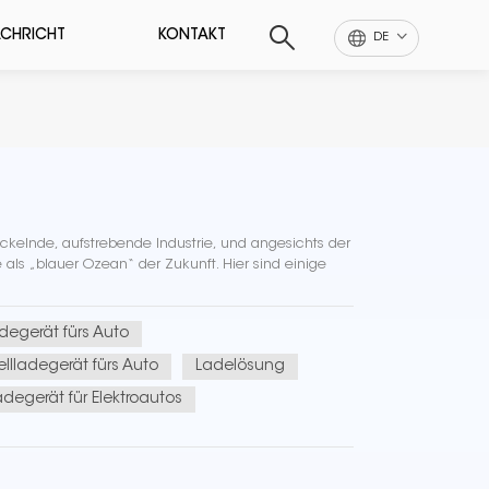
CHRICHT
KONTAKT
DE
wickelnde, aufstrebende Industrie, und angesichts der
als „blauer Ozean“ der Zukunft. Hier sind einige
degerät fürs Auto
llladegerät fürs Auto
Ladelösung
adegerät für Elektroautos