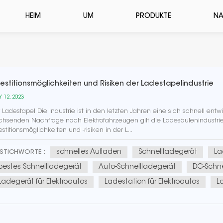
HEIM
UM
PRODUKTE
NA
vestitionsmöglichkeiten und Risiken der Ladestapelindustrie
 12, 2023
 Ladestapel Die Industrie ist in den letzten Jahren eine sich schnell ent
hsenden Nachfrage nach Elektrofahrzeugen gilt die Ladesäulenindustrie 
estitionsmöglichkeiten und -risiken in der L...
schnelles Aufladen
Schnellladegerät
La
STICHWORTE :
bestes Schnellladegerät
Auto-Schnellladegerät
DC-Schne
Ladegerät für Elektroautos
Ladestation für Elektroautos
L