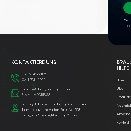
*Wir
Info
KONTAKTIERE UNS
BRAU
HILFE
+8613770626876
CALL TOLL FREE
Heim
Über
inquiry@chargecoreglobal.com
E-MAIL-ADDRESSE
Produkt
Factory Address：Jincheng Science and
Nachric
Technology Innovation Park, No. 558
Anwend
Jiangjun Avenue,Nanjing ,China
Kontakt