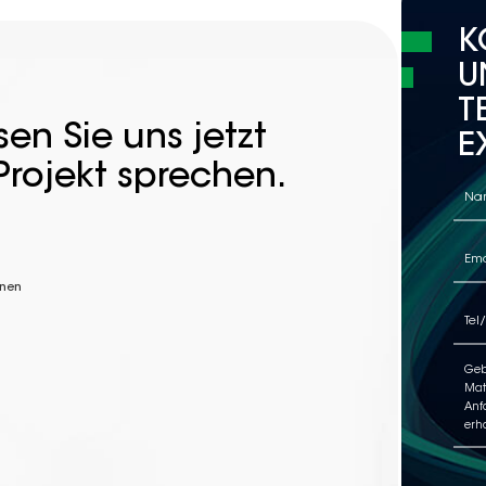
K
U
T
en Sie uns jetzt
E
Projekt sprechen.
nnen