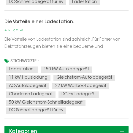
DC-Schnellladegerät für ev
Ladestation
Die Vorteile einer Ladestation.
APR 12, 2023
Die Vorteile von Ladestation sind zahlreich. Für Fahrer von
Elektrofahrzeugen bieten sie eine bequeme und
zuverlässige Möglichkeit, die Batterien ihres Fahrzeugs
aufzuladen, sodass sie längere Strecken zurücklegen
STICHWORTE :
können, ohne befürchten zu müssen, dass ihnen der Strom
Ladestation.
150-kW-Autoladegerät
ausgeht. Für Unternehmen könn...
11 kW Hausladung
Gleichstrom-Autoladegerät
AC-Autoladegerät
22 kW Wallbox-Ladegerät
Chademo-Ladegerät
DC-EV-Ladegerät
50 kW Gleichstrom-Schnellladegerät
DC-Schnellladegerät für ev
Kategorien