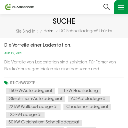
SUCHE
Heim
DC-Schnellladegerät Für Ev
Sie Sind In :
/
/
Die Vorteile einer Ladestation.
APR 12, 2023
Die Vorteile von Ladestation sind zahlreich. Für Fahrer von
Elektrofahrzeugen bieten sie eine bequeme und
zuverlässige Möglichkeit, die Batterien ihres Fahrzeugs
aufzuladen, sodass sie längere Strecken zurücklegen
STICHWORTE :
können, ohne befürchten zu müssen, dass ihnen der Strom
150-kW-Autoladegerät
11 kW Hausladung
ausgeht. Für Unternehmen könn...
Gleichstrom-Autoladegerät
AC-Autoladegerät
22 kW Wallbox-Ladegerät
Chademo-Ladegerät
DC-EV-Ladegerät
50 kW Gleichstrom-Schnellladegerät