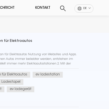
CHRICHT
KONTAKT
DE
n für Elektroautos
ion für Elektroautos Nutzung von Websites und Apps.
enen Autos immer beliebter werden, entstehen im
elt immer mehr Elektroautostationen.2. Mit der
säulen werden die Lade...
 für Elektroautos
ev ladestation
Ladestapel
t
ev ladegerät