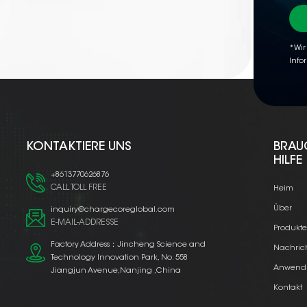
*Wir
Info
KONTAKTIERE UNS
BRAU
HILFE
+8613770626876
CALL TOLL FREE
Heim
Über
inquiry@chargecoreglobal.com
E-MAIL-ADDRESSE
Produkt
Factory Address：Jincheng Science and
Nachric
Technology Innovation Park, No. 558
Anwend
Jiangjun Avenue,Nanjing ,China
Kontakt