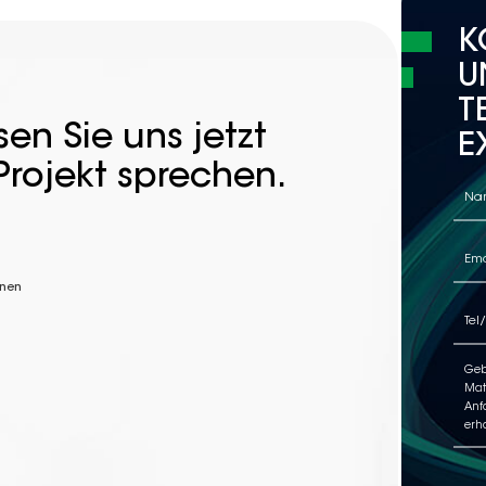
K
U
T
en Sie uns jetzt
E
Projekt sprechen.
nnen