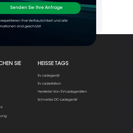
Senden Sie Ihre Anfrage
 respektieren Ihre Vertraulichkeit und alle
rmationen sind geschützt.
CHEN SIE
HEISSE TAGS
Ev Ladegerät
Ev Ladestation
Hersteller Von EV-Ladegeräten
e
Schnelles DC-Ladegerät
ht
ung