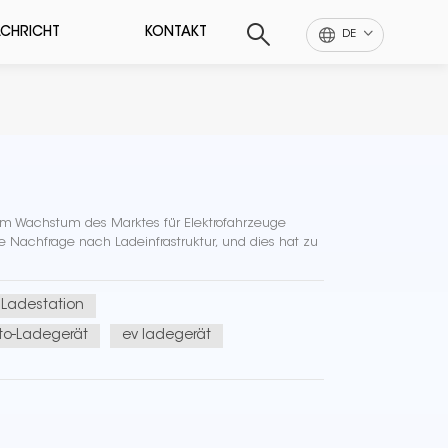
CHRICHT
KONTAKT
DE
dem Wachstum des Marktes für Elektrofahrzeuge
 Nachfrage nach Ladeinfrastruktur, und dies hat zu
 Ladestation
to-Ladegerät
ev ladegerät