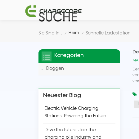
SUCHE
Heim
Sie Sind In :
Schnelle Ladestation
/
/
De
Kategorien
MAR
Bloggen
Der
ver
ver
Neuester Blog
Electric Vehicle Charging
Stations: Powering the Future
Drive the future: Join the
charging pile industry and