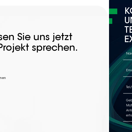
K
U
T
en Sie uns jetzt
E
Projekt sprechen.
nnen