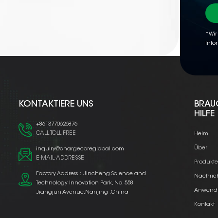
*Wir
Info
KONTAKTIERE UNS
BRAU
HILFE
+8613770626876
CALL TOLL FREE
Heim
Über
inquiry@chargecoreglobal.com
E-MAIL-ADDRESSE
Produkt
Factory Address：Jincheng Science and
Nachric
Technology Innovation Park, No. 558
Anwend
Jiangjun Avenue,Nanjing ,China
Kontakt