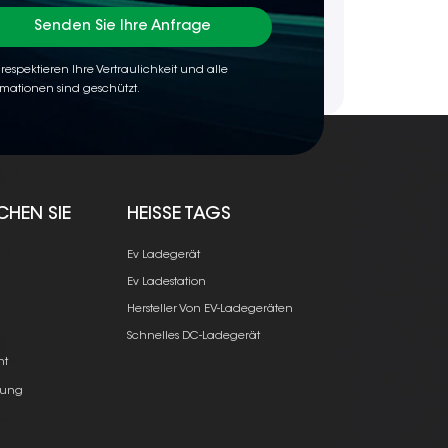
Senden Sie Ihre Anfrage
 respektieren Ihre Vertraulichkeit und alle
rmationen sind geschützt.
CHEN SIE
HEISSE TAGS
Ev Ladegerät
Ev Ladestation
Hersteller Von EV-Ladegeräten
e
Schnelles DC-Ladegerät
ht
ung