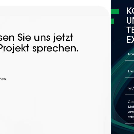
K
U
T
en Sie uns jetzt
E
Projekt sprechen.
nnen