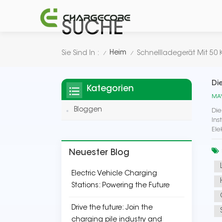
SUCHE
Heim
Sie Sind In :
Schnellladegerät Mit 50
/
/
Di
Kategorien
MAY
Bloggen
Die
Ins
Ele
Neuester Blog
Electric Vehicle Charging
Stations: Powering the Future
Drive the future: Join the
charging pile industry and