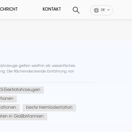
CHRICHT
KONTAKT
DE
fahrzeuge gelten weithin als wesentliches
ung. Die flächendeckende Einführung von
S-Elektrofahrzeugen
ationen
tationen
beste Heimladestation
äten in Großbritannien