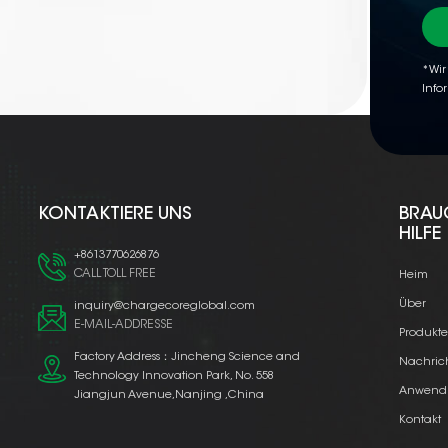
*Wir
Info
KONTAKTIERE UNS
BRAU
HILFE
+8613770626876
CALL TOLL FREE
Heim
Über
inquiry@chargecoreglobal.com
E-MAIL-ADDRESSE
Produkt
Factory Address：Jincheng Science and
Nachric
Technology Innovation Park, No. 558
Anwend
Jiangjun Avenue,Nanjing ,China
Kontakt