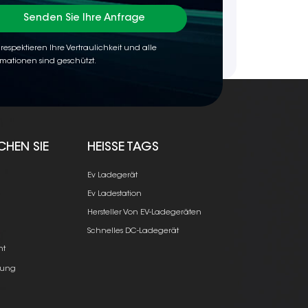
Senden Sie Ihre Anfrage
 respektieren Ihre Vertraulichkeit und alle
rmationen sind geschützt.
CHEN SIE
HEISSE TAGS
Ev Ladegerät
Ev Ladestation
Hersteller Von EV-Ladegeräten
e
Schnelles DC-Ladegerät
ht
ung