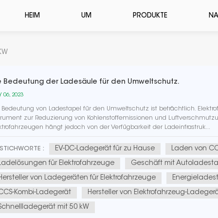
HEIM
UM
PRODUKTE
NA
 KW
e Bedeutung der Ladesäule für den Umweltschutz.
 06, 2023
 Bedeutung von Ladestapel für den Umweltschutz ist beträchtlich. Elektro
trument zur Reduzierung von Kohlenstoffemissionen und Luftverschmutz
ktrofahrzeugen hängt jedoch von der Verfügbarkeit der Ladeinfrastruk...
EV-DC-Ladegerät für zu Hause
Laden von CC
STICHWORTE :
Ladelösungen für Elektrofahrzeuge
Geschäft mit Autoladest
Hersteller von Ladegeräten für Elektrofahrzeuge
Energielades
CCS-Kombi-Ladegerät
Hersteller von Elektrofahrzeug-Ladeger
Schnellladegerät mit 50 kW