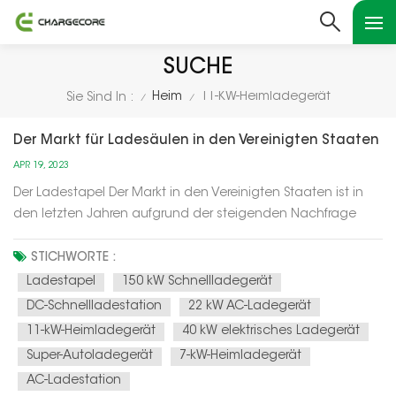
SUCHE
Heim
11-KW-Heimladegerät
Sie Sind In :
/
/
Der Markt für Ladesäulen in den Vereinigten Staaten
APR 19, 2023
Der Ladestapel Der Markt in den Vereinigten Staaten ist in
den letzten Jahren aufgrund der steigenden Nachfrage
nach Elektrofahrzeugen (EVs) rasant gewachsen. Da sich
immer mehr Verbraucher für den Kauf von Elektrofahrzeugen
STICHWORTE :
entscheiden, um ihren CO2-Fußabdruck zu verringern und
Ladestapel
150 kW Schnellladegerät
Geld für Benzin zu...
DC-Schnellladestation
22 kW AC-Ladegerät
11-kW-Heimladegerät
40 kW elektrisches Ladegerät
Super-Autoladegerät
7-kW-Heimladegerät
AC-Ladestation