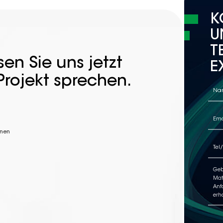
K
U
T
en Sie uns jetzt
E
Projekt sprechen.
nnen