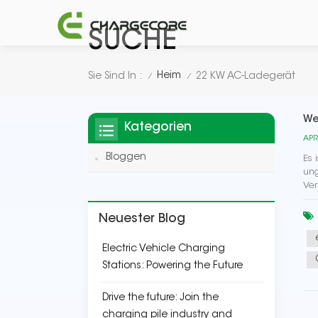
SUCHE
Heim
Sie Sind In :
22 KW AC-Ladegerät
/
/
We
Kategorien
APR
Bloggen
Es 
ung
Ver
Neuester Blog
Electric Vehicle Charging
Stations: Powering the Future
Drive the future: Join the
charging pile industry and