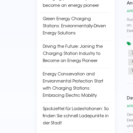
An
become an energy pioneer
APR
Green Energy Charging
Rus
an,
Stations: Environmentally-Driven
Ele
Energy Solutions
Driving the Future: Joining the
Charging Station Industry to
Become an Energy Pioneer
Energy Conservation and
Environmental Protection Start
with Charging Stations:
Embracing Electric Mobility
De
APR
Spickzettel für Ladestationen: So
Der
finden Sie schnell Ladepunkte in
Ele
der Stadt
um 