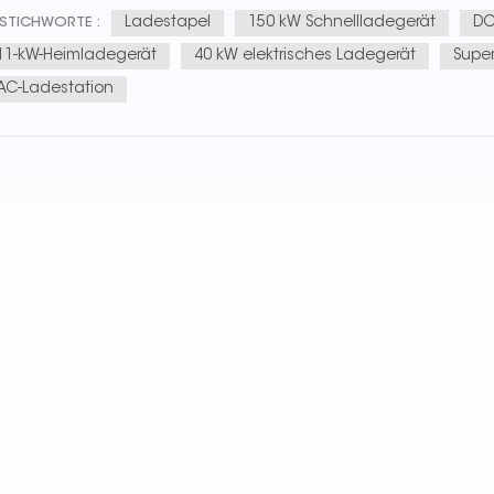
Ladestapel
150 kW Schnellladegerät
DC
STICHWORTE :
11-kW-Heimladegerät
40 kW elektrisches Ladegerät
Supe
AC-Ladestation