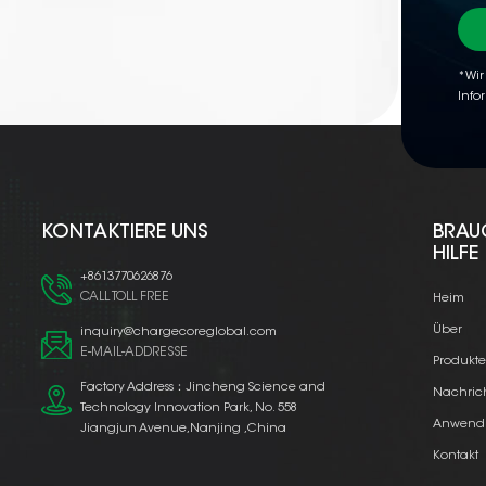
*Wir
Info
KONTAKTIERE UNS
BRAU
HILFE
+8613770626876
CALL TOLL FREE
Heim
Über
inquiry@chargecoreglobal.com
E-MAIL-ADDRESSE
Produkt
Factory Address：Jincheng Science and
Nachric
Technology Innovation Park, No. 558
Anwend
Jiangjun Avenue,Nanjing ,China
Kontakt