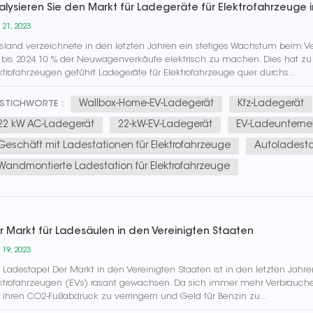
alysieren Sie den Markt für Ladegeräte für Elektrofahrzeuge 
 21, 2023
sland verzeichnete in den letzten Jahren ein stetiges Wachstum beim Ver
 bis 2024 10 % der Neuwagenverkäufe elektrisch zu machen. Dies hat z
ktrofahrzeugen geführt Ladegeräte für Elektrofahrzeuge quer durchs...
Wallbox-Home-EV-Ladegerät
Kfz-Ladegerät
STICHWORTE :
22 kW AC-Ladegerät
22-kW-EV-Ladegerät
EV-Ladeuntern
Geschäft mit Ladestationen für Elektrofahrzeuge
Autoladest
Wandmontierte Ladestation für Elektrofahrzeuge
r Markt für Ladesäulen in den Vereinigten Staaten
 19, 2023
 Ladestapel Der Markt in den Vereinigten Staaten ist in den letzten Ja
ktrofahrzeugen (EVs) rasant gewachsen. Da sich immer mehr Verbraucher
ihren CO2-Fußabdruck zu verringern und Geld für Benzin zu...