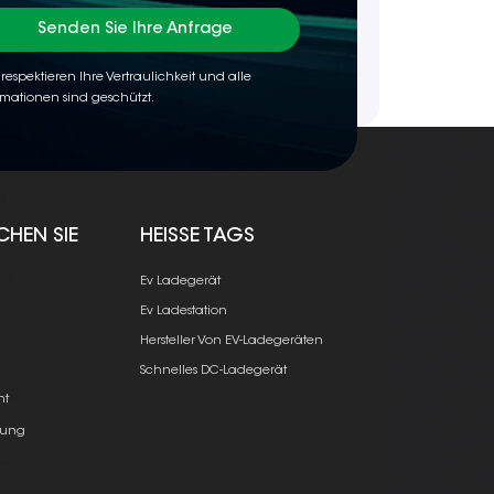
Senden Sie Ihre Anfrage
 respektieren Ihre Vertraulichkeit und alle
rmationen sind geschützt.
CHEN SIE
HEISSE TAGS
Ev Ladegerät
Ev Ladestation
Hersteller Von EV-Ladegeräten
e
Schnelles DC-Ladegerät
ht
ung