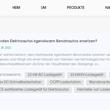
HEIM
UM
PRODUKTE
NA
rden Elektroautos irgendwann Benzinautos ersetzen?
 28, 2023
ist wahrscheinlich, dass Elektroautos irgendwann Benzinautos ersetzen we
ewiss und hängt von einer Vielzahl von Faktoren wie technologischen Fort
braucherpräferenzen ab.Einer der Haupttreiber des Übergangs zu...
22 kW AC-Ladegerät
22-kW-EV-Ladegerät
STICHWORTE :
ev DC-Schnellladestation
OCPP-Ladestation
Wandmontier
CE-zertifiziertes Ladegerät für Elektroautos
Hersteller von Lade