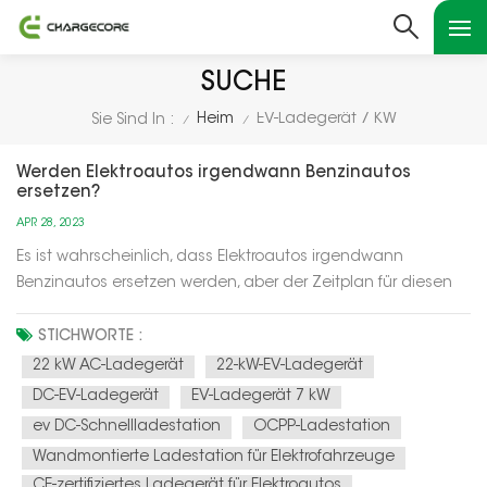
SUCHE
Heim
EV-Ladegerät 7 KW
Sie Sind In :
/
/
Werden Elektroautos irgendwann Benzinautos
ersetzen?
APR 28, 2023
Es ist wahrscheinlich, dass Elektroautos irgendwann
Benzinautos ersetzen werden, aber der Zeitplan für diesen
Übergang ist ungewiss und hängt von einer Vielzahl von
Faktoren wie technologischen Fortschritten,
STICHWORTE :
Regierungsrichtlinien und Verbraucherpräferenzen ab.Einer
22 kW AC-Ladegerät
22-kW-EV-Ladegerät
der Haupttreiber des Übergangs zu...
DC-EV-Ladegerät
EV-Ladegerät 7 kW
ev DC-Schnellladestation
OCPP-Ladestation
Wandmontierte Ladestation für Elektrofahrzeuge
CE-zertifiziertes Ladegerät für Elektroautos