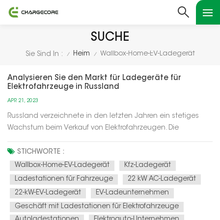
SUCHE
Heim
Wallbox-Home-EV-Ladegerät
Sie Sind In :
/
/
Analysieren Sie den Markt für Ladegeräte für
Elektrofahrzeuge in Russland
APR 21, 2023
Russland verzeichnete in den letzten Jahren ein stetiges
Wachstum beim Verkauf von Elektrofahrzeugen. Die
Regierung strebt an, bis 2024 10 % der Neuwagenverkäufe
elektrisch zu machen. Dies hat zu einem Anstieg der
STICHWORTE :
Nachfrage nach Elektrofahrzeugen geführt Ladegeräte für
Wallbox-Home-EV-Ladegerät
Kfz-Ladegerät
Elektrofahrzeuge quer durchs...
Ladestationen für Fahrzeuge
22 kW AC-Ladegerät
22-kW-EV-Ladegerät
EV-Ladeunternehmen
Geschäft mit Ladestationen für Elektrofahrzeuge
Autoladestationen
Elektroauto-Unternehmen