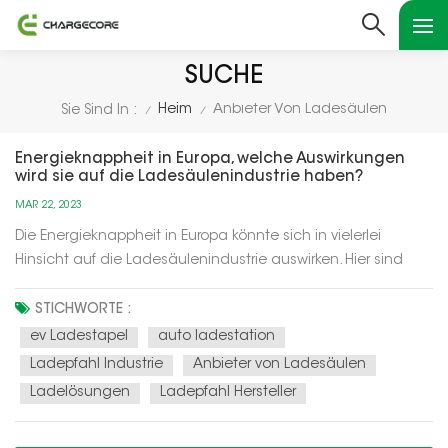
SUCHE
Heim
Anbieter Von Ladesäulen
Sie Sind In :
/
/
Energieknappheit in Europa, welche Auswirkungen
wird sie auf die Ladesäulenindustrie haben?
MAR 22, 2023
Die Energieknappheit in Europa könnte sich in vielerlei
Hinsicht auf die Ladesäulenindustrie auswirken. Hier sind
einige mögliche Szenarien:Erhöhte Nachfrage nach
intelligenten Ladelösungen: Bei Energieknappheit besteht
STICHWORTE :
möglicherweise ein größerer Bedarf an intelligenten
ev Ladestapel
auto ladestation
Ladelösungen, die die Energi...
Ladepfahl Industrie
Anbieter von Ladesäulen
Ladelösungen
Ladepfahl Hersteller