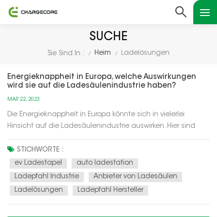
SUCHE
Heim
Ladelösungen
Sie Sind In :
/
/
Energieknappheit in Europa, welche Auswirkungen
wird sie auf die Ladesäulenindustrie haben?
MAR 22, 2023
Die Energieknappheit in Europa könnte sich in vielerlei
Hinsicht auf die Ladesäulenindustrie auswirken. Hier sind
einige mögliche Szenarien:Erhöhte Nachfrage nach
intelligenten Ladelösungen: Bei Energieknappheit besteht
STICHWORTE :
möglicherweise ein größerer Bedarf an intelligenten
ev Ladestapel
auto ladestation
Ladelösungen, die die Energi...
Ladepfahl Industrie
Anbieter von Ladesäulen
Ladelösungen
Ladepfahl Hersteller