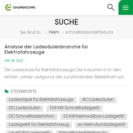
SUCHE
Heim
Schnelllade-Elektroauto
Sie Sind In :
/
/
Analyse der Ladesäulenbranche für
Elektrofahrzeuge
APR 28, 2023
Der Ladesäule für Elektrofahrzeuge Die Industrie ist in den
letzten Jahren aufgrund der zunehmenden Beliebtheit von
Elektrofahrzeugen (EVs) und der Notwendigkeit einer
zuverlässigen und zugänglichen Ladeinfrastruktur rasant
STICHWORTE :
gewachsen. Hier sind einige Schlüsselfaktoren und Trends in
Ladestapel für Elektrofahrzeuge
AC-Ladesäulen
der Branche:&nb...
DC-Ladesäulen
159 kW Schnellladegerät
DC-Schnellladestation
22-kW-Heimwallbox-Ladegerät
Ladegerät für Elektrofahrzeug
ev Heim-Autoladegerät