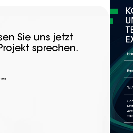
K
U
T
en Sie uns jetzt
E
Projekt sprechen.
nnen