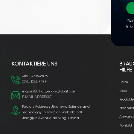
*Wir
Info
KONTAKTIERE UNS
BRAU
HILFE
+8613770626876
CALL TOLL FREE
Heim
Über
inquiry@chargecoreglobal.com
E-MAIL-ADDRESSE
Produkt
Factory Address：Jincheng Science and
Nachric
Technology Innovation Park, No. 558
Anwend
Jiangjun Avenue,Nanjing ,China
Kontakt