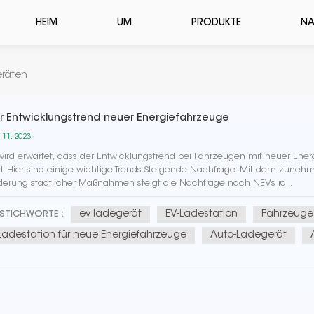
HEIM
UM
PRODUKTE
NA
eräten
r Entwicklungstrend neuer Energiefahrzeuge
 11, 2023
wird erwartet, dass der Entwicklungstrend bei Fahrzeugen mit neuer E
d. Hier sind einige wichtige Trends:Steigende Nachfrage: Mit dem zune
derung staatlicher Maßnahmen steigt die Nachfrage nach NEVs ra...
ev ladegerät
EV-Ladestation
Fahrzeuge 
STICHWORTE :
Ladestation für neue Energiefahrzeuge
Auto-Ladegerät