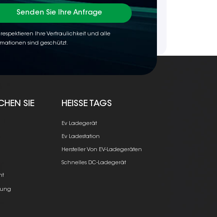
Senden Sie Ihre Anfrage
 respektieren Ihre Vertraulichkeit und alle
rmationen sind geschützt.
CHEN SIE
HEISSE TAGS
Ev Ladegerät
Ev Ladestation
Hersteller Von EV-Ladegeräten
e
Schnelles DC-Ladegerät
ht
ung