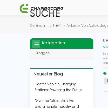
SUCHE
Heim
Sie Sind In :
Anbieter Von Autoladeg
/
/
De
Kategorien
APR
Bloggen
Es 
wir
För
Neuester Blog
Electric Vehicle Charging
Stations: Powering the Future
Drive the future: Join the
charging pile industry and