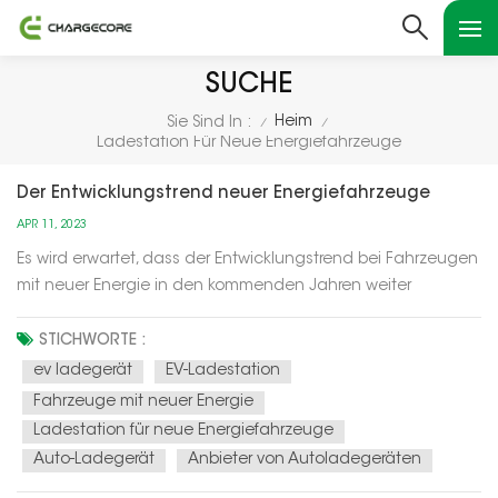
SUCHE
Heim
Sie Sind In :
/
/
Ladestation Für Neue Energiefahrzeuge
Der Entwicklungstrend neuer Energiefahrzeuge
APR 11, 2023
Es wird erwartet, dass der Entwicklungstrend bei Fahrzeugen
mit neuer Energie in den kommenden Jahren weiter
zunehmen wird. Hier sind einige wichtige Trends:Steigende
Nachfrage: Mit dem zunehmenden Bewusstsein für
STICHWORTE :
Umweltschutz und der Förderung staatlicher Maßnahmen
ev ladegerät
EV-Ladestation
steigt die Nachfrage nach NEVs ra...
Fahrzeuge mit neuer Energie
Ladestation für neue Energiefahrzeuge
Auto-Ladegerät
Anbieter von Autoladegeräten