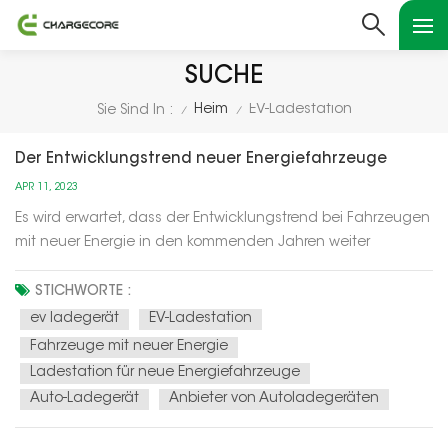
SUCHE
Heim
EV-Ladestation
Sie Sind In :
/
/
Der Entwicklungstrend neuer Energiefahrzeuge
APR 11, 2023
Es wird erwartet, dass der Entwicklungstrend bei Fahrzeugen
mit neuer Energie in den kommenden Jahren weiter
zunehmen wird. Hier sind einige wichtige Trends:Steigende
Nachfrage: Mit dem zunehmenden Bewusstsein für
STICHWORTE :
Umweltschutz und der Förderung staatlicher Maßnahmen
ev ladegerät
EV-Ladestation
steigt die Nachfrage nach NEVs ra...
Fahrzeuge mit neuer Energie
Ladestation für neue Energiefahrzeuge
Auto-Ladegerät
Anbieter von Autoladegeräten